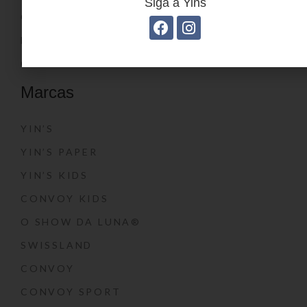
Siga a Yins
CATÁLOGOS
BLOG
CONTATO
Marcas
YIN’S
YIN’S PAPER
YIN’S KIDS
CONVOY KIDS
O SHOW DA LUNA®
SWISSLAND
CONVOY
CONVOY SPORT