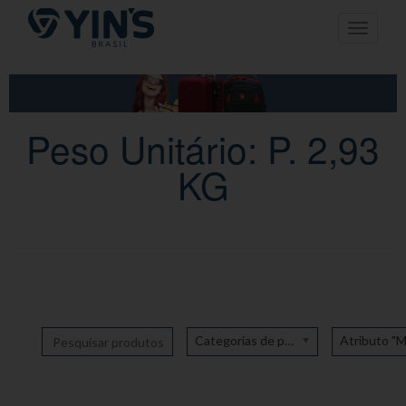
Pular
Toggle n
para
o
conteúdo
Peso Unitário: P. 2,93
KG
Categorias de produto