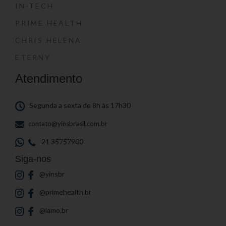
IN-TECH
PRIME HEALTH
CHRIS HELENA
ETERNY
Atendimento
Segunda a sexta de 8h às 17h30
contato@yinsbrasil.com.br
21 35757900
Siga-nos
@yinsbr
@primehealth.br
@iamo.br