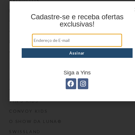
PRODUTOS
DÚVIDAS FREQUENTES
Cadastre-se e receba ofertas
ONDE COMPRAR
exclusivas!
CATÁLOGOS
BLOG
CONTATO
Marcas
Siga a Yins
YIN’S
YIN’S PAPER
YIN’S KIDS
CONVOY KIDS
O SHOW DA LUNA®
SWISSLAND