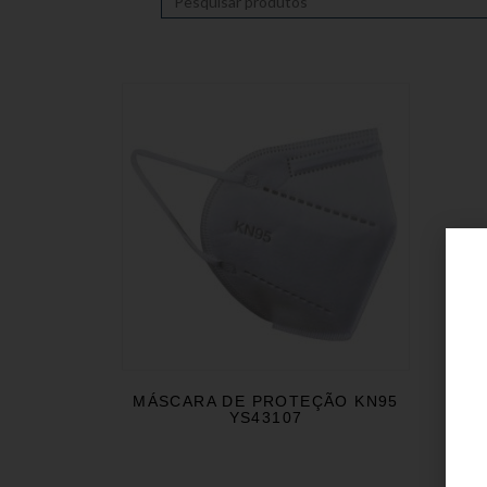
MÁSCARA DE PROTEÇÃO KN95
YS43107