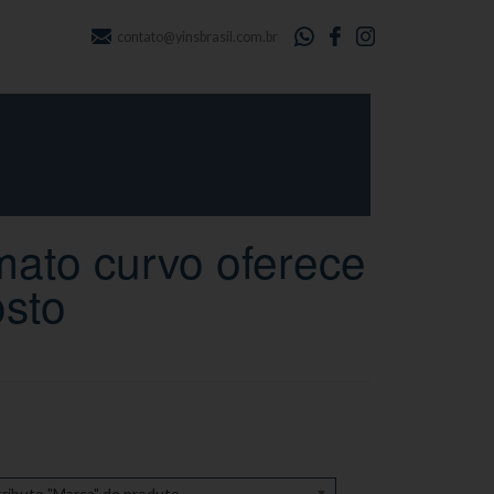
contato@yinsbrasil.com.br
mato curvo oferece
osto
ributo "Marca" de produto