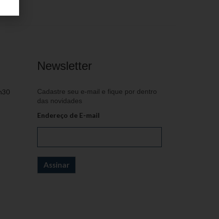
Newsletter
h30
Cadastre seu e-mail e fique por dentro
das novidades
Endereço de E-mail