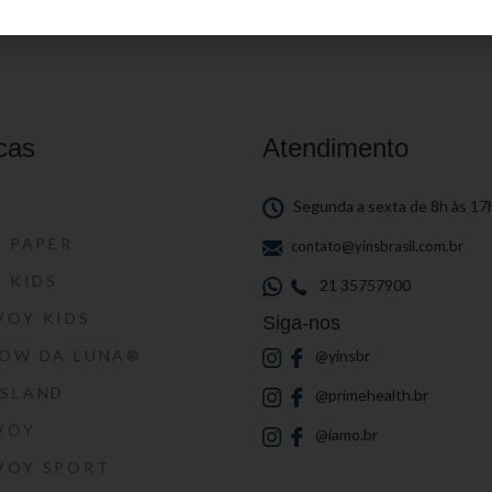
cas
Atendimento
S
Segunda a sexta de 8h às 17
S PAPER
contato@yinsbrasil.com.br
S KIDS
21 35757900
VOY KIDS
Siga-nos
HOW DA LUNA®
@yinsbr
SSLAND
@primehealth.br
VOY
@iamo.br
VOY SPORT