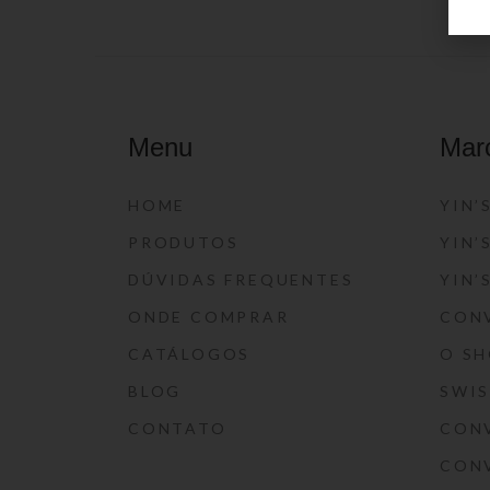
Menu
Mar
HOME
YIN’
PRODUTOS
YIN’
DÚVIDAS FREQUENTES
YIN’
ONDE COMPRAR
CON
CATÁLOGOS
O S
BLOG
SWI
CONTATO
CON
CON