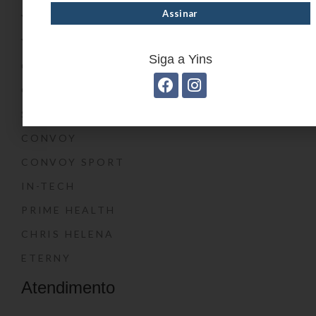
YIN’S PAPER
YIN’S KIDS
Siga a Yins
CONVOY KIDS
O SHOW DA LUNA®
SWISSLAND
CONVOY
CONVOY SPORT
IN-TECH
PRIME HEALTH
CHRIS HELENA
ETERNY
Atendimento