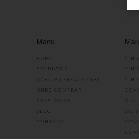
Menu
Mar
HOME
YIN’
PRODUTOS
YIN’
DÚVIDAS FREQUENTES
YIN’
ONDE COMPRAR
CON
CATÁLOGOS
O S
BLOG
SWI
CONTATO
CON
CON