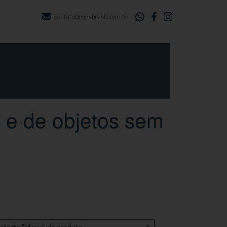
contato@yinsbrasil.com.br
 e de objetos sem
ributo "Marca" de produto