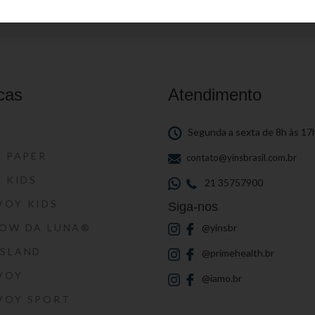
cas
Atendimento
S
Segunda a sexta de 8h às 17
S PAPER
contato@yinsbrasil.com.br
S KIDS
21 35757900
VOY KIDS
Siga-nos
HOW DA LUNA®
@yinsbr
SSLAND
@primehealth.br
VOY
@iamo.br
VOY SPORT