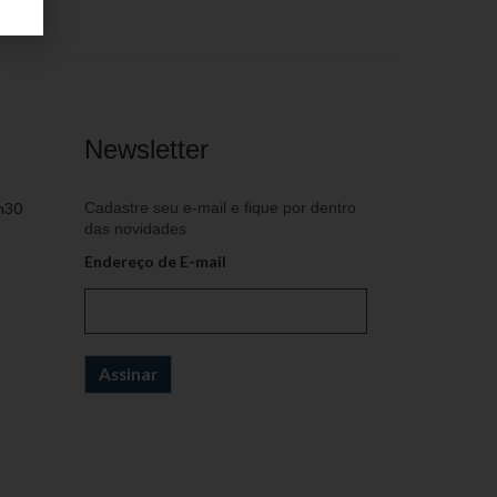
Newsletter
h30
Cadastre seu e-mail e fique por dentro
das novidades
Endereço de E-mail