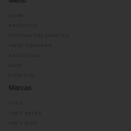
Menu
HOME
PRODUTOS
DÚVIDAS FREQUENTES
ONDE COMPRAR
CATÁLOGOS
BLOG
CONTATO
Marcas
YIN’S
YIN’S PAPER
YIN’S KIDS