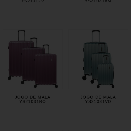
YS21012V
YS21031AM
JOGO DE MALA
JOGO DE MALA
YS21031RO
YS21031VD