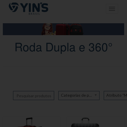
Pular
Toggle n
para
o
conteúdo
Roda Dupla e 360°
Categorias de produto