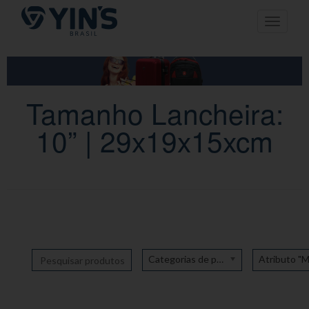
Pular
Toggle n
para
o
conteúdo
Tamanho Lancheira:
10” | 29x19x15xcm
Categorias de produto