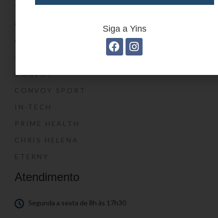
YIN’S KIDS
CONVOY KIDS
Siga a Yins
O SHOW DA LUNA®
SWISSLAND
CONVOY
CONVOY SPORT
IN-TECH
PRIME HEALTH
CHRIS HELENA
ETERNY
Atendimento
Segunda a sexta de 8h às 17h30