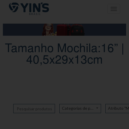
Pular
Toggle n
para
o
conteúdo
Tamanho Mochila:16” |
40,5x29x13cm
Categorias de produto