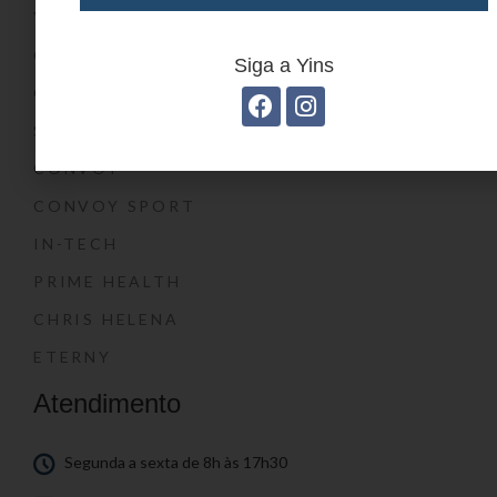
YIN’S KIDS
CONVOY KIDS
Siga a Yins
O SHOW DA LUNA®
SWISSLAND
CONVOY
CONVOY SPORT
IN-TECH
PRIME HEALTH
CHRIS HELENA
ETERNY
Atendimento
Segunda a sexta de 8h às 17h30