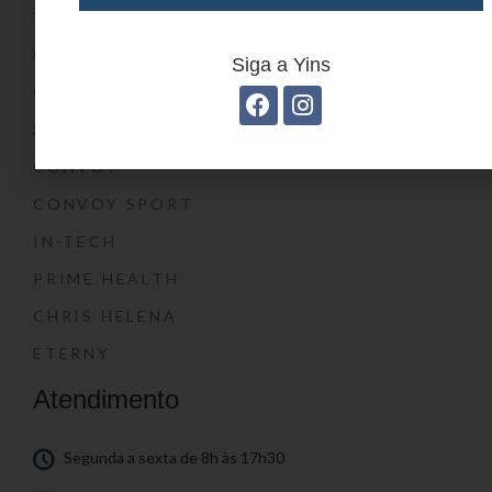
YIN’S KIDS
CONVOY KIDS
Siga a Yins
O SHOW DA LUNA®
SWISSLAND
CONVOY
CONVOY SPORT
IN-TECH
PRIME HEALTH
CHRIS HELENA
ETERNY
Atendimento
Segunda a sexta de 8h às 17h30