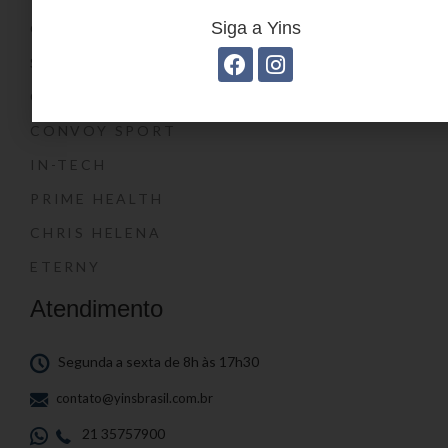
Siga a Yins
O SHOW DA LUNA®
SWISSLAND
CONVOY
CONVOY SPORT
IN-TECH
PRIME HEALTH
CHRIS HELENA
ETERNY
Atendimento
Segunda a sexta de 8h às 17h30
contato@yinsbrasil.com.br
21 35757900