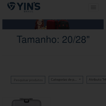
Pular
Toggle n
para
o
conteúdo
Tamanho: 20/28"
Categorias de produto