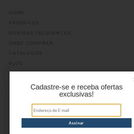
HOME
PRODUTOS
DÚVIDAS FREQUENTES
ONDE COMPRAR
CATÁLOGOS
BLOG
CONTATO
Marcas
Cadastre-se e receba ofertas
exclusivas!
YIN’S
YIN’S PAPER
YIN’S KIDS
CONVOY KIDS