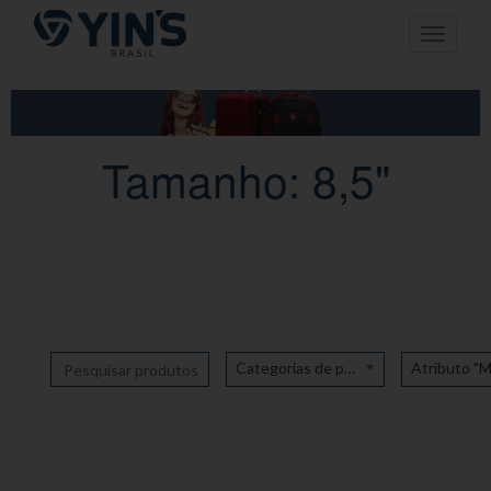
Pular
Toggle n
para
o
conteúdo
Tamanho: 8,5"
Categorias de produto