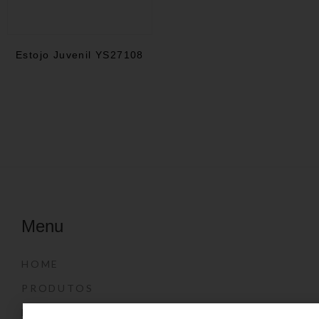
Estojo Juvenil YS27108
Menu
HOME
PRODUTOS
DÚVIDAS FREQUENTES