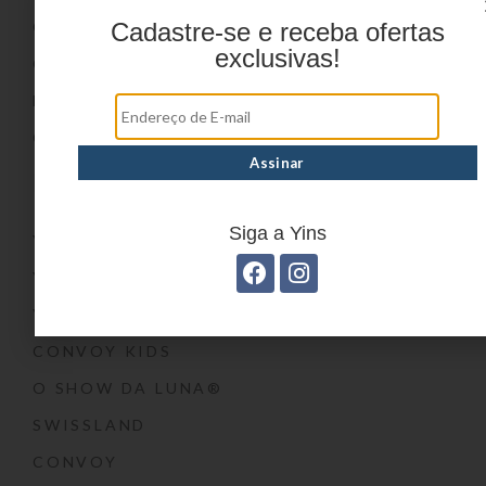
ONDE COMPRAR
Cadastre-se e receba ofertas
exclusivas!
CATÁLOGOS
BLOG
CONTATO
Marcas
Siga a Yins
YIN’S
YIN’S PAPER
YIN’S KIDS
CONVOY KIDS
O SHOW DA LUNA®
SWISSLAND
CONVOY