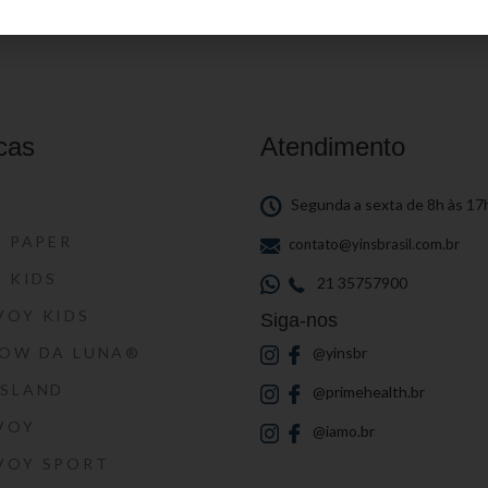
cas
Atendimento
S
Segunda a sexta de 8h às 17
S PAPER
contato@yinsbrasil.com.br
S KIDS
21 35757900
VOY KIDS
Siga-nos
HOW DA LUNA®
@yinsbr
SSLAND
@primehealth.br
VOY
@iamo.br
VOY SPORT