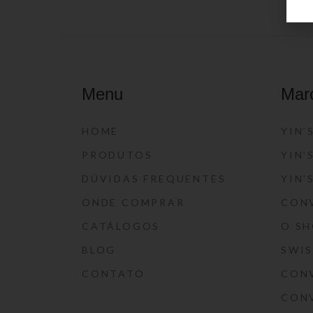
Menu
Mar
HOME
YIN’
PRODUTOS
YIN’
DÚVIDAS FREQUENTES
YIN’
ONDE COMPRAR
CON
CATÁLOGOS
O S
BLOG
SWI
CONTATO
CON
CON