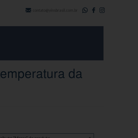
contato@yinsbrasil.com.br
temperatura da
ributo "Marca" de produto