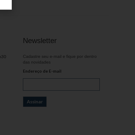
Newsletter
h30
Cadastre seu e-mail e fique por dentro
das novidades
Endereço de E-mail