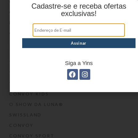
ONDE COMPRAR
Cadastre-se e receba ofertas
exclusivas!
CATÁLOGOS
BLOG
CONTATO
Marcas
YIN’S
Siga a Yins
YIN’S PAPER
YIN’S KIDS
CONVOY KIDS
O SHOW DA LUNA®
SWISSLAND
CONVOY
CONVOY SPORT