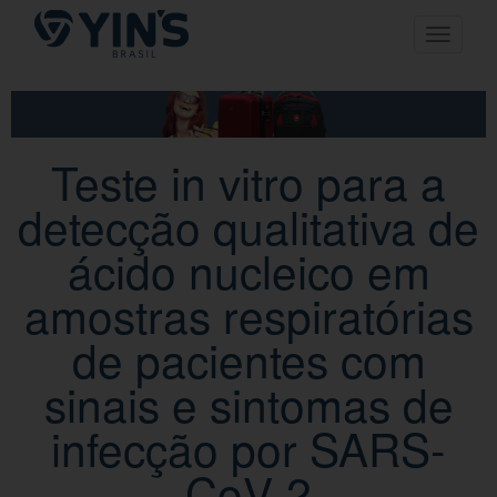
Pular
Toggle n
para
o
conteúdo
Teste in vitro para a
detecção qualitativa de
ácido nucleico em
amostras respiratórias
de pacientes com
sinais e sintomas de
infecção por SARS-
CoV-2