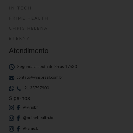
IN-TECH
PRIME HEALTH
CHRIS HELENA
ETERNY
Atendimento
Segunda a sexta de 8h às 17h30
contato@yinsbrasil.com.br
21 35757900
Siga-nos
@yinsbr
@primehealth.br
@iamo.br