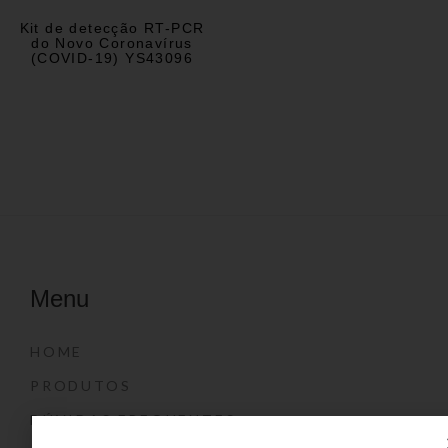
Kit de detecção RT-PCR
do Novo Coronavírus
(COVID-19) YS43096
Menu
HOME
PRODUTOS
DÚVIDAS FREQUENTES