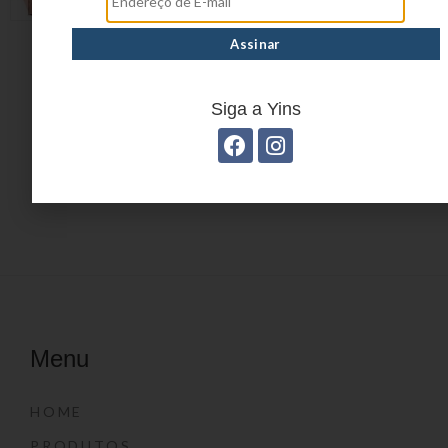
OURO YS39046
PALMEIRA YS39013
Siga a Yins
←
1
2
3
…
5
6
7
8
9
10
→
Menu
HOME
PRODUTOS