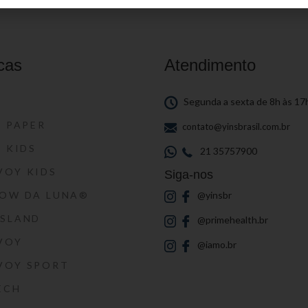
cas
Atendimento
S
Segunda a sexta de 8h às 17
S PAPER
contato@yinsbrasil.com.br
S KIDS
21 35757900
VOY KIDS
Siga-nos
HOW DA LUNA®
@yinsbr
SSLAND
@primehealth.br
VOY
@iamo.br
VOY SPORT
ECH