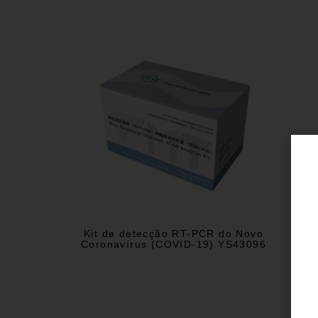
Kit de detecção RT-PCR do Novo
Coronavírus (COVID-19) YS43096