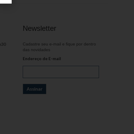
Newsletter
h30
Cadastre seu e-mail e fique por dentro
das novidades
Endereço de E-mail