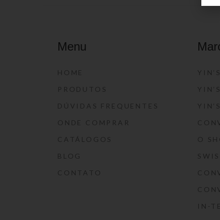
Menu
Mar
HOME
YIN’
PRODUTOS
YIN’
DÚVIDAS FREQUENTES
YIN’
ONDE COMPRAR
CON
CATÁLOGOS
O S
BLOG
SWI
CONTATO
CON
CON
IN-T