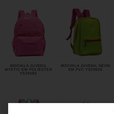
MOCHILA JUVENIL
MOCHILA JUVENIL NEON
MYSTIC EM POLIÉSTER
EM PVC YS29635
YS29583