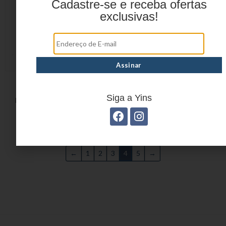
Cadastre-se e receba ofertas
exclusivas!
MOCHILA JUVENIL
MOCHILA LOVE LONDON
SHINING STAR EM
EM POLIÉSTER YS29570
Siga a Yins
POLIÉSTER YS29598
←
1
2
3
4
5
→