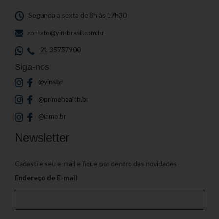
Segunda a sexta de 8h às 17h30
contato@yinsbrasil.com.br
21 35757900
Siga-nos
@yinsbr
@primehealth.br
@iamo.br
Newsletter
Cadastre seu e-mail e fique por dentro das novidades
Endereço de E-mail