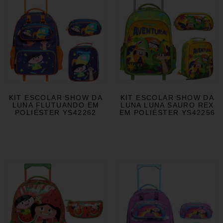
KIT ESCOLAR SHOW DA
KIT ESCOLAR SHOW DA
LUNA FLUTUANDO EM
LUNA LUNA SAURO REX
POLIÉSTER YS42262
EM POLIÉSTER YS42256