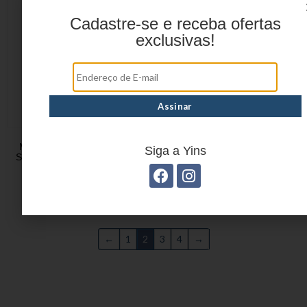
Cadastre-se e receba ofertas
exclusivas!
MOCHILA INFANTIL O
MOCHILA INFANTIL O
Siga a Yins
SHOW DA LUNA ARCO-
SHOW DA LUNA
ÍRIS YS42360
AVENTURA YS42362
←
1
2
3
4
→