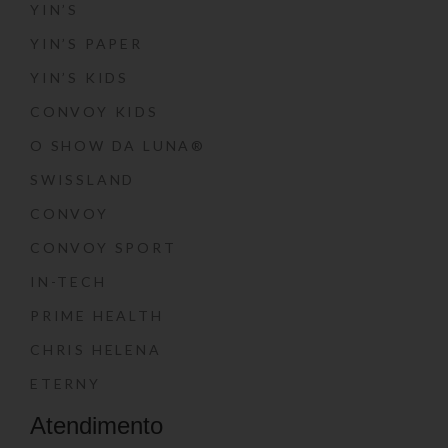
YIN’S
YIN’S PAPER
YIN’S KIDS
CONVOY KIDS
O SHOW DA LUNA®
SWISSLAND
CONVOY
CONVOY SPORT
IN-TECH
PRIME HEALTH
CHRIS HELENA
ETERNY
Atendimento