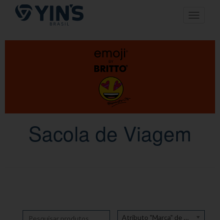
Pular
Toggle n
para
o
conteúdo
Sacola de Viagem
Atributo "Marca" de produto