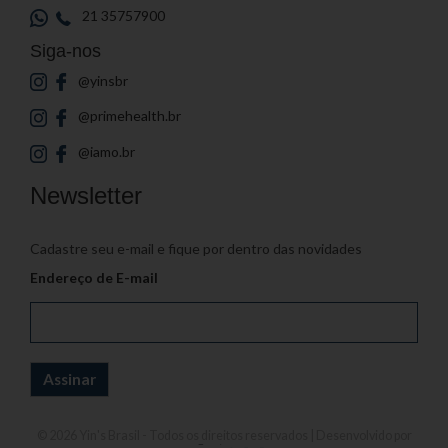
21 35757900
Siga-nos
@yinsbr
@primehealth.br
@iamo.br
Newsletter
Cadastre seu e-mail e fique por dentro das novidades
Endereço de E-mail
© 2026
Yin's Brasil
- Todos os direitos reservados | Desenvolvido por