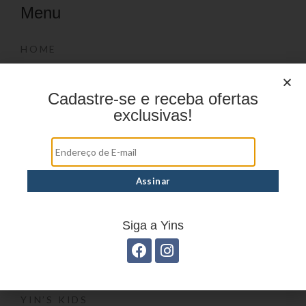
Menu
HOME
PRODUTOS
DÚVIDAS FREQUENTES
Cadastre-se e receba ofertas
exclusivas!
ONDE COMPRAR
CATÁLOGOS
BLOG
CONTATO
Marcas
Siga a Yins
YIN’S
YIN’S PAPER
YIN’S KIDS