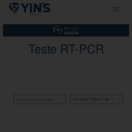
Pular
Toggle n
para
o
conteúdo
Teste RT-PCR
Atributo "Marca" de produto