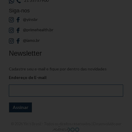
21 35757900
Siga-nos
@yinsbr
@primehealth.br
@iamo.br
Newsletter
Cadastre seu e-mail e fique por dentro das novidades
Endereço de E-mail
© 2026
Yin's Brasil
- Todos os direitos reservados | Desenvolvido por