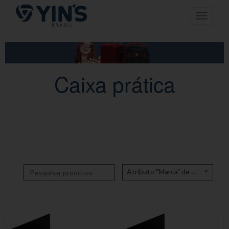
Pular
Toggle n
para
o
conteúdo
Caixa prática
Atributo "Marca" de produto