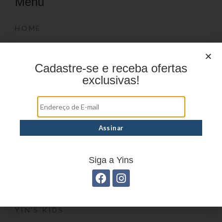
Menu
HOME
PRODUTOS
DÚVIDAS FREQUENTES
Cadastre-se e receba ofertas
exclusivas!
ONDE COMPRAR
CATÁLOGOS
BLOG
CONTATO
Marcas
Siga a Yins
YIN’S
YIN’S PAPER
YIN’S KIDS