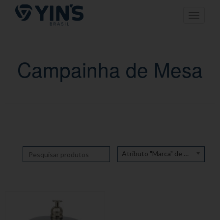
Pular
Toggle n
para
o
conteúdo
Campainha de Mesa
Atributo "Marca" de produto