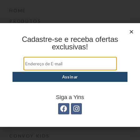
HOME
PRODUTOS
DÚVIDAS FREQUENTES
Cadastre-se e receba ofertas
ONDE COMPRAR
exclusivas!
CATÁLOGOS
BLOG
CONTATO
Marcas
Siga a Yins
YIN’S
YIN’S PAPER
YIN’S KIDS
CONVOY KIDS