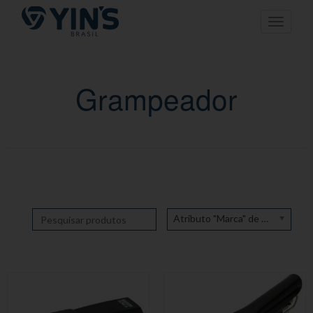
Pular
Toggle n
para
o
conteúdo
Grampeador
Atributo "Marca" de produto