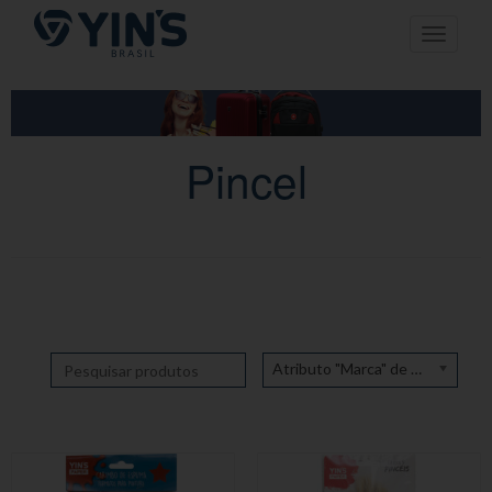
Pular
Toggle n
para
o
conteúdo
Pincel
Atributo "Marca" de produto