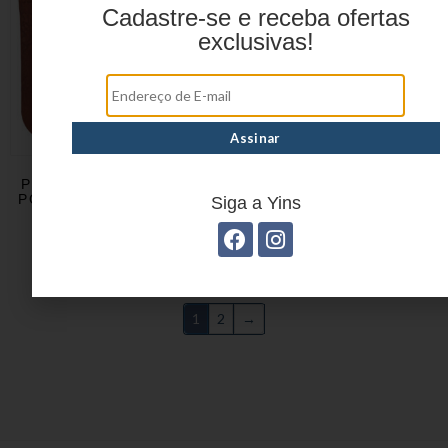
Cadastre-se e receba ofertas
exclusivas!
PORTA ACESSÓRIO EM
PORTA GARRAFA
POLIURETANO YS27444
BRASILIDADES EM
Siga a Yins
POLIÉSTER YS29619
1
2
→