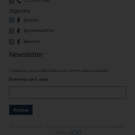
21 35757900
Siga-nos
@yinsbr
@primehealth.br
@iamo.br
Newsletter
Cadastre seu e-mail e fique por dentro das novidades
Endereço de E-mail
© 2026
Yin's Brasil
- Todos os direitos reservados | Desenvolvido por