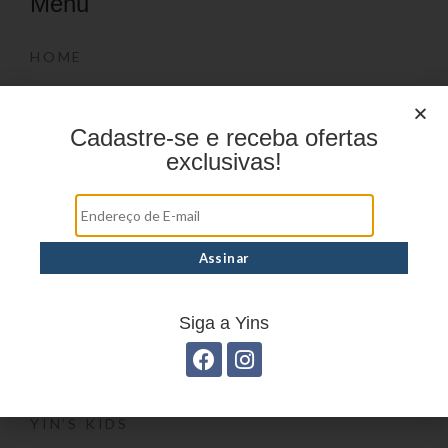
Menu
HOME
PRODUTOS
DÚVIDAS FREQUENTES
Cadastre-se e receba ofertas
exclusivas!
ONDE COMPRAR
CATÁLOGOS
BLOG
CONTATO
Marcas
Siga a Yins
YIN’S
YIN’S PAPER
YIN’S KIDS