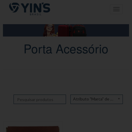
Pular
Toggle n
para
o
conteúdo
Porta Acessório
Atributo "Marca" de produto