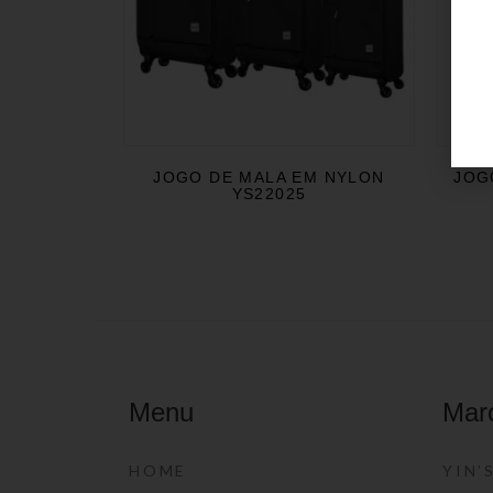
JOGO DE MALA EM NYLON
JOG
YS22025
Menu
Mar
HOME
YIN’