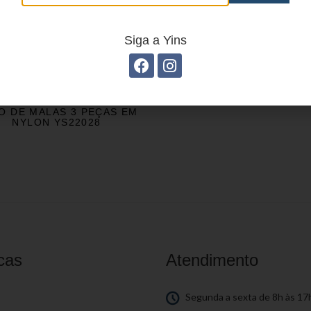
Siga a Yins
O DE MALAS 3 PEÇAS EM
NYLON YS22028
cas
Atendimento
S
Segunda a sexta de 8h às 17