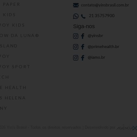
S PAPER
contato@yinsbrasil.com.br
S KIDS
21 35757900
VOY KIDS
Siga-nos
HOW DA LUNA®
@yinsbr
SSLAND
@primehealth.br
VOY
@iamo.br
VOY SPORT
ECH
E HEALTH
S HELENA
RNY
026
Yin's Brasil
- Todos os direitos reservados | Desenvolvido por