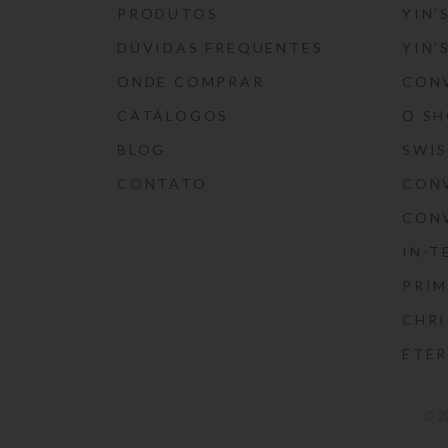
PRODUTOS
YIN’
DÚVIDAS FREQUENTES
YIN’
ONDE COMPRAR
CON
CATÁLOGOS
O S
BLOG
SWI
CONTATO
CON
CON
IN-T
PRIM
CHRI
ETE
© 2