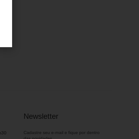
Newsletter
h30
Cadastre seu e-mail e fique por dentro
das novidades