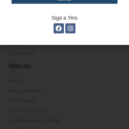
PRODUTOS
DÚVIDAS FREQUENTES
Siga a Yins
ONDE COMPRAR
CATÁLOGOS
BLOG
CONTATO
Marcas
YIN’S
YIN’S PAPER
YIN’S KIDS
CONVOY KIDS
O SHOW DA LUNA®