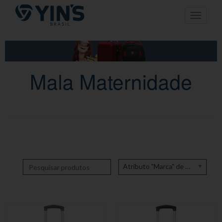
Pular
Toggle n
para
o
conteúdo
Mala Maternidade
Atributo "Marca" de produto