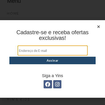
Menu
HOME
PRODUTOS
DÚVIDAS FREQUENTES
Cadastre-se e receba ofertas
exclusivas!
ONDE COMPRAR
CATÁLOGOS
BLOG
CONTATO
Marcas
Siga a Yins
YIN’S
YIN’S PAPER
YIN’S KIDS