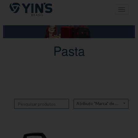
Pular
Toggle n
para
o
conteúdo
Pasta
Atributo "Marca" de produto