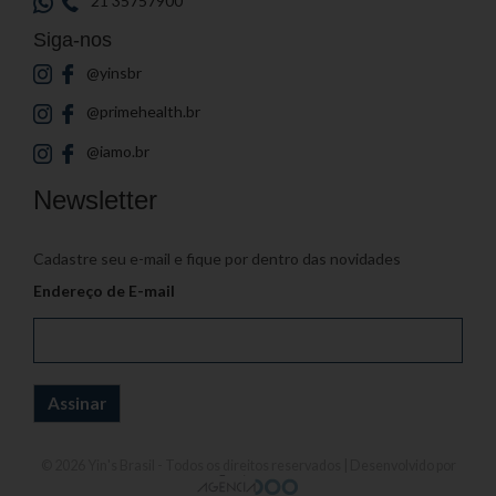
21 35757900
Siga-nos
@yinsbr
@primehealth.br
@iamo.br
Newsletter
Cadastre seu e-mail e fique por dentro das novidades
Endereço de E-mail
© 2026
Yin's Brasil
- Todos os direitos reservados | Desenvolvido por