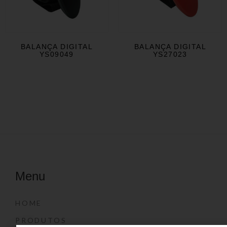
BALANÇA DIGITAL
BALANÇA DIGITAL
YS09049
YS27023
Menu
HOME
PRODUTOS