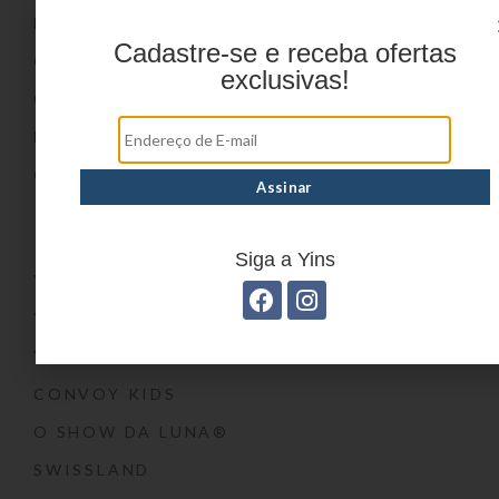
DÚVIDAS FREQUENTES
Cadastre-se e receba ofertas
ONDE COMPRAR
exclusivas!
CATÁLOGOS
BLOG
CONTATO
Marcas
Siga a Yins
YIN’S
YIN’S PAPER
YIN’S KIDS
CONVOY KIDS
O SHOW DA LUNA®
SWISSLAND