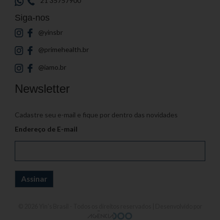
21 35757900
Siga-nos
@yinsbr
@primehealth.br
@iamo.br
Newsletter
Cadastre seu e-mail e fique por dentro das novidades
Endereço de E-mail
© 2026
Yin's Brasil
- Todos os direitos reservados | Desenvolvido por