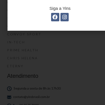
CONVOY KIDS
Siga a Yins
O SHOW DA LUNA®
SWISSLAND
CONVOY
CONVOY SPORT
IN-TECH
PRIME HEALTH
CHRIS HELENA
ETERNY
Atendimento
Segunda a sexta de 8h às 17h30
contato@yinsbrasil.com.br