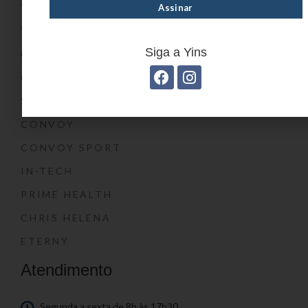
YIN’S PAPER
YIN’S KIDS
Siga a Yins
CONVOY KIDS
O SHOW DA LUNA®
SWISSLAND
CONVOY
CONVOY SPORT
IN-TECH
PRIME HEALTH
CHRIS HELENA
ETERNY
Atendimento
Segunda a sexta de 8h às 17h30