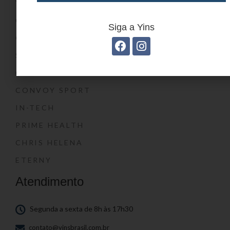
YIN’S KIDS
CONVOY KIDS
Siga a Yins
O SHOW DA LUNA®
SWISSLAND
CONVOY
CONVOY SPORT
IN-TECH
PRIME HEALTH
CHRIS HELENA
ETERNY
Atendimento
Segunda a sexta de 8h às 17h30
contato@yinsbrasil.com.br