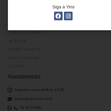
Siga a Yins
O SHOW DA LUNA®
SWISSLAND
CONVOY
CONVOY SPORT
IN-TECH
PRIME HEALTH
CHRIS HELENA
ETERNY
Atendimento
Segunda a sexta de 8h às 17h30
contato@yinsbrasil.com.br
21 35757900