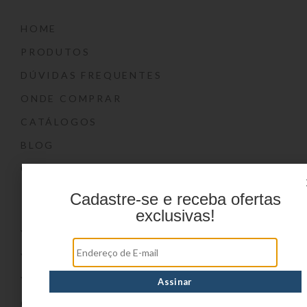
HOME
PRODUTOS
DÚVIDAS FREQUENTES
ONDE COMPRAR
CATÁLOGOS
BLOG
CONTATO
Marcas
Cadastre-se e receba ofertas
exclusivas!
YIN’S
YIN’S PAPER
YIN’S KIDS
CONVOY KIDS