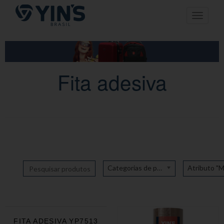
Pular
Toggle n
para
o
conteúdo
Fita adesiva
Categorias de produto
FITA ADESIVA YP7513