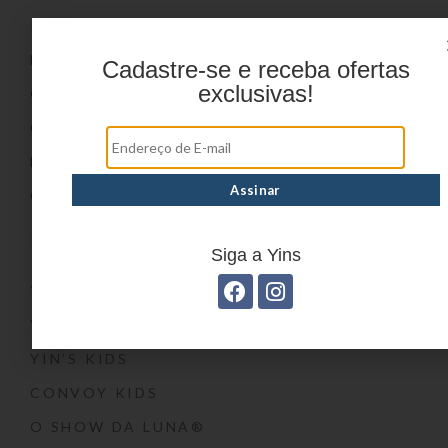
PRODUTOS
DÚVIDAS FREQUENTES
Cadastre-se e receba ofertas
exclusivas!
ONDE COMPRAR
CATÁLOGOS
BLOG
CONTATO
Marcas
Siga a Yins
YIN’S
YIN’S PAPER
YIN’S KIDS
CONVOY KIDS
O SHOW DA LUNA®