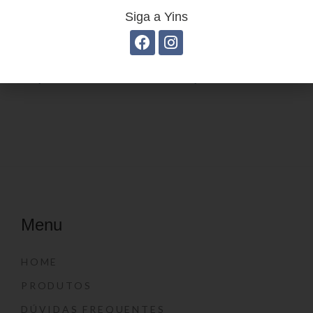
Siga a Yins
Estojo Juvenil YS41030
Estojo Juvenil YS27105
Menu
HOME
PRODUTOS
DÚVIDAS FREQUENTES