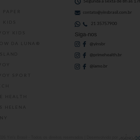
S
Segunda a sexta de 8h às 17
S PAPER
contato@yinsbrasil.com.br
S KIDS
21 35757900
VOY KIDS
Siga-nos
HOW DA LUNA®
@yinsbr
SSLAND
@primehealth.br
VOY
@iamo.br
VOY SPORT
ECH
E HEALTH
S HELENA
RNY
026
Yin's Brasil
- Todos os direitos reservados | Desenvolvido por