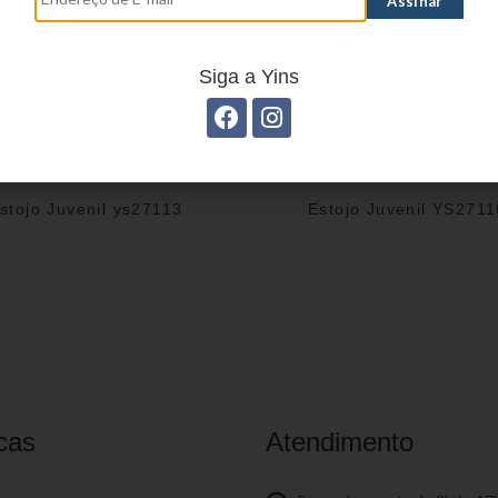
Siga a Yins
stojo Juvenil ys27113
Estojo Juvenil YS2711
cas
Atendimento