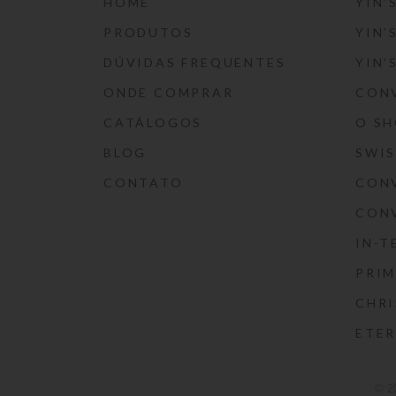
HOME
YIN’
PRODUTOS
YIN’
DÚVIDAS FREQUENTES
YIN’
ONDE COMPRAR
CON
CATÁLOGOS
O S
BLOG
SWI
CONTATO
CON
CON
IN-T
PRIM
CHRI
ETE
© 2