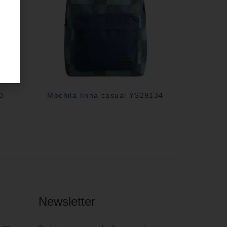
0
Mochila linha casual YS29134
Newsletter