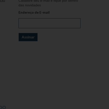
h30
Cadastre seu e-mail e fique por dentro
das novidades
Endereço de E-mail