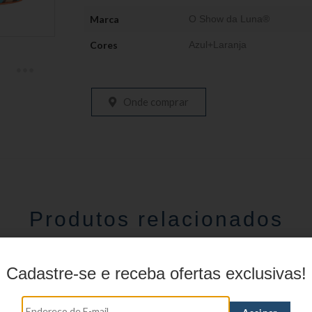
Marca
O Show da Luna®
Cores
Azul+Laranja
Onde comprar
Produtos relacionados
Cadastre-se e receba ofertas exclusivas!