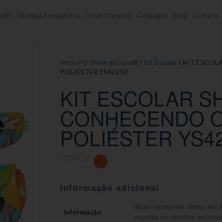
alth
Dúvidas Frequentes
Onde Comprar
Catálogos
Blog
Contato
Início
/
O Show da Luna®
/
Kit Escolar
/ KIT ESCO
POLIÉSTER YS42250
KIT ESCOLAR S
CONHECENDO O
POLIÉSTER YS4
CORES:
Informação adicional
Alças ajustáveis
,
Bolso em
Informação
mochila de rodinha, lancheir