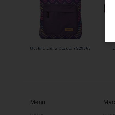
Mochila Linha Casual YS29068
E
Menu
Mar