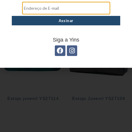
Estojo Juvenil YS41030
Estojo Juvenil YS41029
Siga a Yins
Estojo juvenil YS27114
Estojo Juvenil YS27106