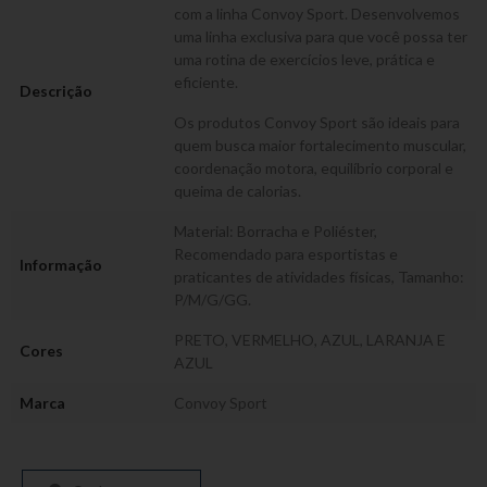
com a linha Convoy Sport. Desenvolvemos
uma linha exclusiva para que você possa ter
uma rotina de exercícios leve, prática e
eficiente.
Descrição
Os produtos Convoy Sport são ideais para
quem busca maior fortalecimento muscular,
coordenação motora, equilíbrio corporal e
queima de calorias.
Material: Borracha e Poliéster,
Recomendado para esportistas e
Informação
praticantes de atividades físicas, Tamanho:
P/M/G/GG.
PRETO, VERMELHO, AZUL, LARANJA E
Cores
AZUL
Marca
Convoy Sport