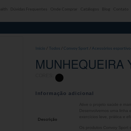
alth
Dúvidas Frequentes
Onde Comprar
Catálogos
Blog
Contato
Início
/
Todos
/
Convoy Sport
/
Acessórios esportivo
MUNHEQUEIRA 
CORES:
Informação adicional
Ative o projeto saúde e ma
Desenvolvemos uma linha ex
exercícios leve, prática e efi
Descrição
Os produtos Convoy Sport s