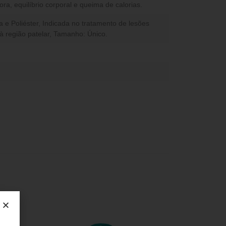
a, equilíbrio corporal e queima de calorias.
a e Poliéster, Indicada no tratamento de lesões
 à região patelar, Tamanho: Único.