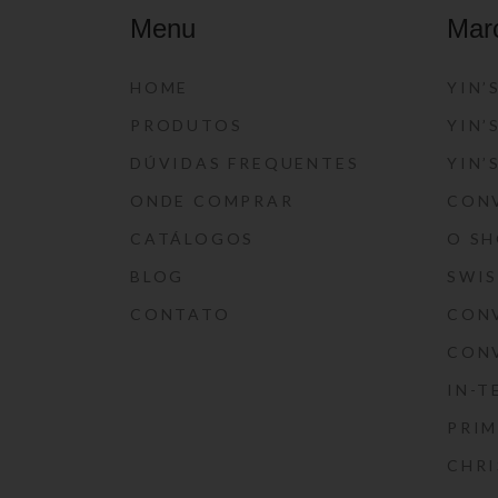
Menu
Mar
HOME
YIN’
PRODUTOS
YIN’
DÚVIDAS FREQUENTES
YIN’
ONDE COMPRAR
CON
CATÁLOGOS
O S
BLOG
SWI
CONTATO
CON
CON
IN-T
PRIM
CHRI