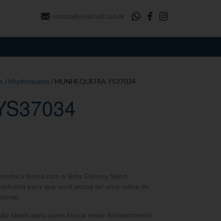
contato@yinsbrasil.com.br
s
/
Munhequeira
/ MUNHEQUEIRA YS37034
YS37034
ntenha a forma com a linha Convoy Sport.
clusiva para que você possa ter uma rotina de
ciente.
ão ideais para quem busca maior fortalecimento