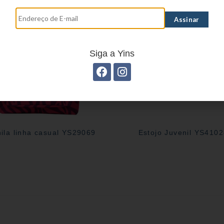
Siga a Yins
ila linha casual YS29069
Estojo Juvenil YS410