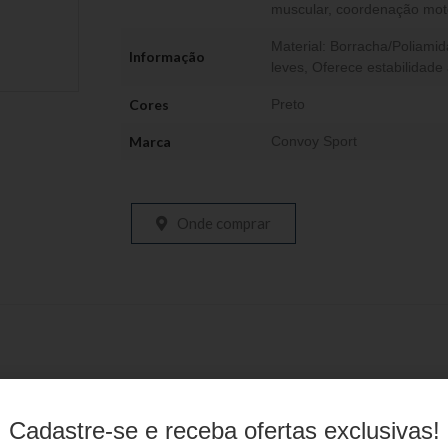
muscular, coordenação motor
Material: Borracha/Poliamid
Informação
leves, Oferece estabilidade
Cores
Preto
Marca
Convoy Sport
Onde comprar
Produtos relacionados
Cadastre-se e receba ofertas exclusivas!