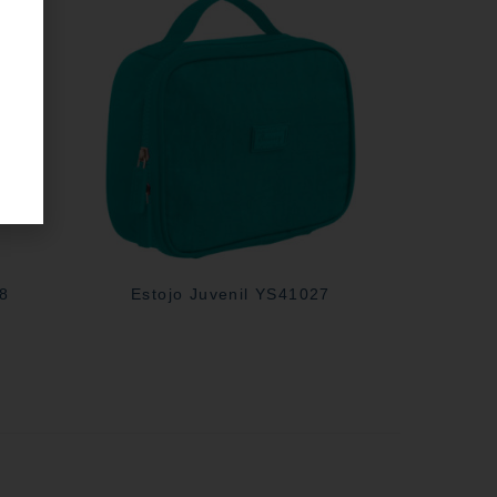
28
Estojo Juvenil YS41027