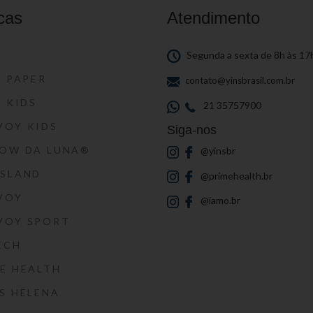
cas
Atendimento
S
Segunda a sexta de 8h às 17
S PAPER
contato@yinsbrasil.com.br
S KIDS
21 35757900
VOY KIDS
Siga-nos
HOW DA LUNA®
@yinsbr
SSLAND
@primehealth.br
VOY
@iamo.br
VOY SPORT
ECH
E HEALTH
S HELENA