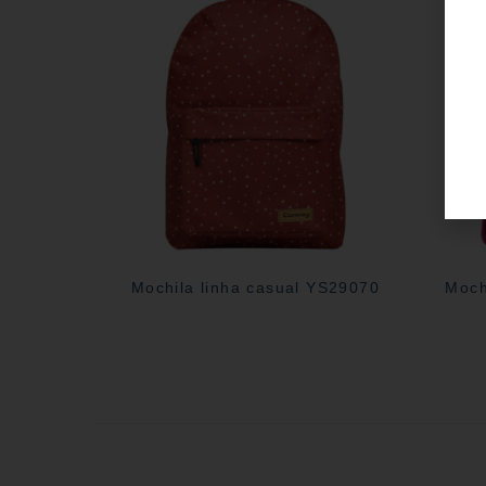
Mochila linha casual YS29070
Moch