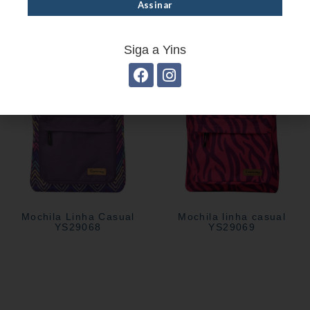
Estojo Juvenil YS27104
Estojo Juvenil YS27105
Siga a Yins
Mochila Linha Casual
Mochila linha casual
YS29068
YS29069