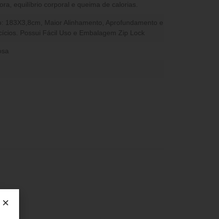
a, equilíbrio corporal e queima de calorias.
ho: 183X3,8cm, Maior Alinhamento, Aprofundamento e
ícios. Possui Fácil Uso e Embalagem Zip Lock
osa