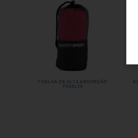
TOALHA DE ALTA ABSORÇÃO
K
YS38129