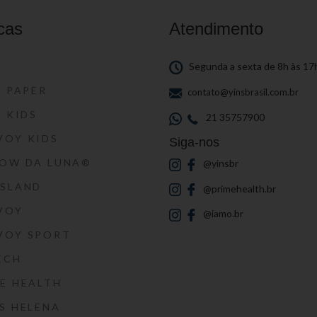
cas
Atendimento
S
Segunda a sexta de 8h às 17
S PAPER
contato@yinsbrasil.com.br
S KIDS
21 35757900
VOY KIDS
Siga-nos
HOW DA LUNA®
@yinsbr
SSLAND
@primehealth.br
VOY
@iamo.br
VOY SPORT
ECH
E HEALTH
S HELENA