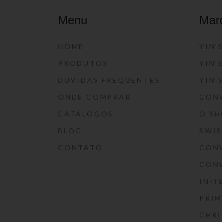
Menu
Mar
HOME
YIN’
PRODUTOS
YIN’
DÚVIDAS FREQUENTES
YIN’
ONDE COMPRAR
CON
CATÁLOGOS
O S
BLOG
SWI
CONTATO
CON
CON
IN-T
PRIM
CHRI