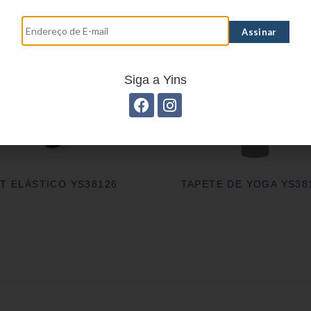
Siga a Yins
IT ELÁSTICO YS38126
TAPETE DE YOGA YS38