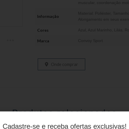
muscular, coordenação motor
Material: Poliéster, Taman
Informação
Alongamento em seus exerc
Cores
Azul
,
Azul Marinho
,
Lilás
,
R
Marca
Convoy Sport
Onde comprar
Produtos relacionados
Cadastre-se e receba ofertas exclusivas!