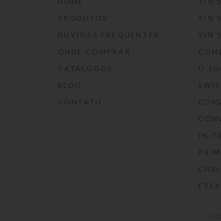
HOME
YIN’
PRODUTOS
YIN’
DÚVIDAS FREQUENTES
YIN’
ONDE COMPRAR
CON
CATÁLOGOS
O S
BLOG
SWI
CONTATO
CON
CON
IN-T
PRIM
CHRI
ETE
© 2