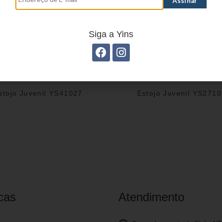
Siga a Yins
stojo Juvenil YS41027
Estojo Juvenil YS271
cas
Atendimento