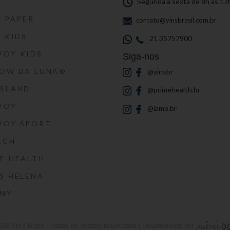
S
Segunda a sexta de 8h às 17
S PAPER
contato@yinsbrasil.com.br
S KIDS
21 35757900
VOY KIDS
Siga-nos
HOW DA LUNA®
@yinsbr
SSLAND
@primehealth.br
VOY
@iamo.br
VOY SPORT
ECH
E HEALTH
S HELENA
RNY
026
Yin's Brasil
- Todos os direitos reservados | Desenvolvido por