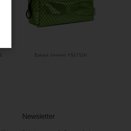
02
Estojo Juvenil YS27110
Newsletter