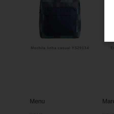
Mochila linha casual YS29134
E
Menu
Mar