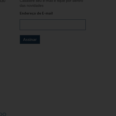
h30
Cadastre seu e-mail e fique por dentro
das novidades
Endereço de E-mail