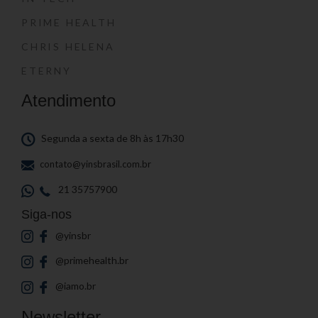
PRIME HEALTH
CHRIS HELENA
ETERNY
Atendimento
Segunda a sexta de 8h às 17h30
contato@yinsbrasil.com.br
21 35757900
Siga-nos
@yinsbr
@primehealth.br
@iamo.br
Newsletter