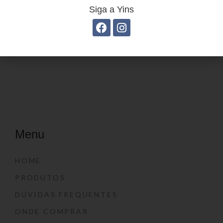
Siga a Yins
Estojo Juvenil YS41028
Mochila linha casual
YS29069
Menu
HOME
PRODUTOS
DÚVIDAS FREQUENTES
ONDE COMPRAR