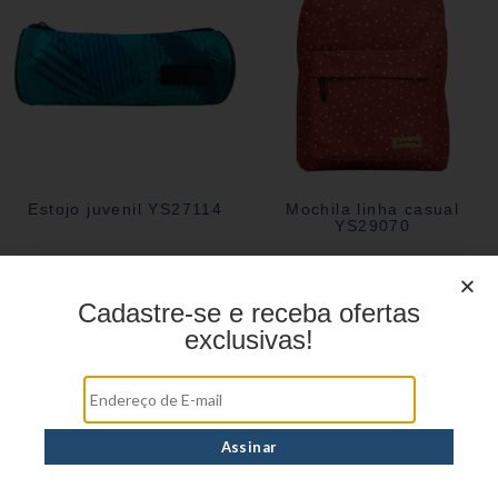
Estojo juvenil YS27114
Mochila linha casual
YS29070
Cadastre-se e receba ofertas
exclusivas!