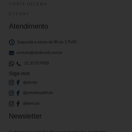
CHRIS HELENA
ETERNY
Atendimento
Segunda a sexta de 8h às 17h30
contato@yinsbrasil.com.br
21 35757900
Siga-nos
@yinsbr
@primehealth.br
@iamo.br
Newsletter
Cadastre seu e-mail e fique por dentro das novidades