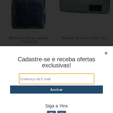
Mochila linha casual
Estojo Juvenil YS27112
YS29134
Cadastre-se e receba ofertas
exclusivas!
Siga a Yins