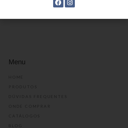
Estojo Juvenil YS27106
Estojo Juvenil YS27103
Menu
HOME
PRODUTOS
DÚVIDAS FREQUENTES
ONDE COMPRAR
CATÁLOGOS
BLOG