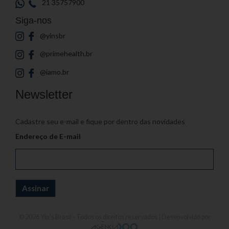
21 35757900
Siga-nos
@yinsbr
@primehealth.br
@iamo.br
Newsletter
Cadastre seu e-mail e fique por dentro das novidades
Endereço de E-mail
© 2026
Yin's Brasil
- Todos os direitos reservados | Desenvolvido por