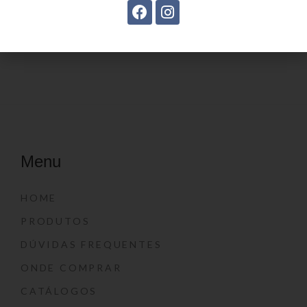
Mochila linha casual
Estojo Juvenil YS41027
YS29070
Menu
HOME
PRODUTOS
DÚVIDAS FREQUENTES
ONDE COMPRAR
CATÁLOGOS