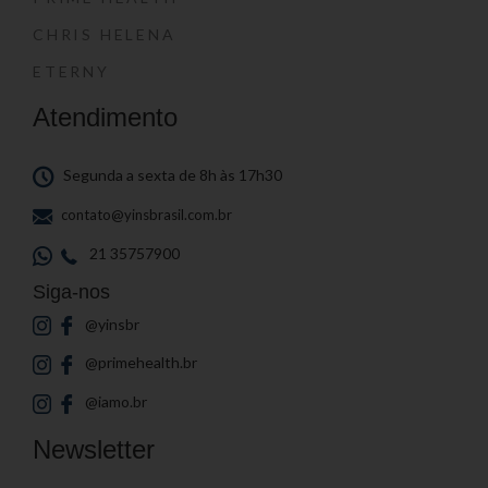
CHRIS HELENA
ETERNY
Atendimento
Segunda a sexta de 8h às 17h30
contato@yinsbrasil.com.br
21 35757900
Siga-nos
@yinsbr
@primehealth.br
@iamo.br
Newsletter