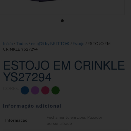
Início
/
Todos
/
emoji® by BRITTO®
/
Estojo
/ ESTOJO EM
CRINKLE YS27294
ESTOJO EM CRINKLE
YS27294
CORES:
Informação adicional
Fechamento em zíper
,
Puxador
Informação
personalizado