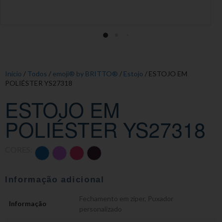
Início
/
Todos
/
emoji® by BRITTO®
/
Estojo
/ ESTOJO EM
POLIÉSTER YS27318
ESTOJO EM
POLIÉSTER YS27318
CORES:
Informação adicional
Fechamento em zíper
,
Puxador
Informação
personalizado