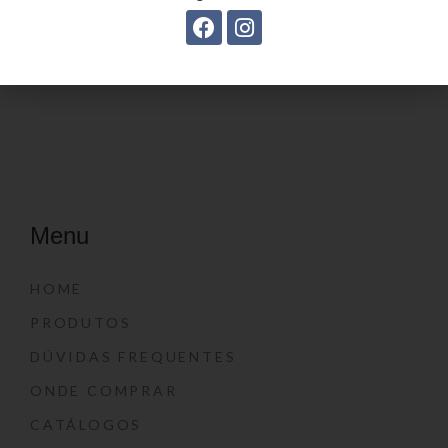
Mochila Linha Casual
Estojo juvenil YS27099
YS29068
Menu
HOME
PRODUTOS
DÚVIDAS FREQUENTES
ONDE COMPRAR
CATÁLOGOS