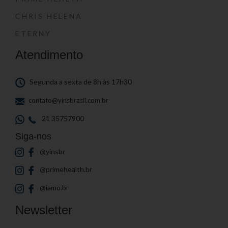
CHRIS HELENA
ETERNY
Atendimento
Segunda a sexta de 8h às 17h30
contato@yinsbrasil.com.br
21 35757900
Siga-nos
@yinsbr
@primehealth.br
@iamo.br
Newsletter