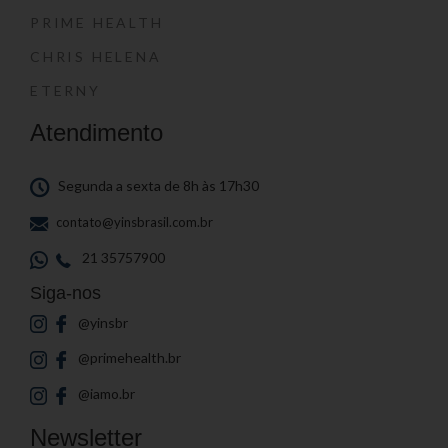
PRIME HEALTH
CHRIS HELENA
ETERNY
Atendimento
Segunda a sexta de 8h às 17h30
contato@yinsbrasil.com.br
21 35757900
Siga-nos
@yinsbr
@primehealth.br
@iamo.br
Newsletter