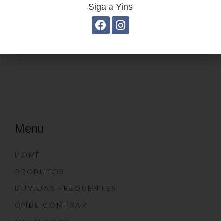
Siga a Yins
Estojo Juvenil YS41029
Estojo Juvenil YS27108
Menu
HOME
PRODUTOS
DÚVIDAS FREQUENTES
ONDE COMPRAR