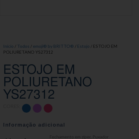
Início
/
Todos
/
emoji® by BRITTO®
/
Estojo
/ ESTOJO EM
POLIURETANO YS27312
ESTOJO EM
POLIURETANO
YS27312
CORES:
Informação adicional
Fechamento em zíper
,
Puxador