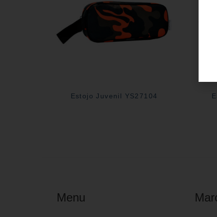
Estojo Juvenil YS27104
E
Menu
Mar