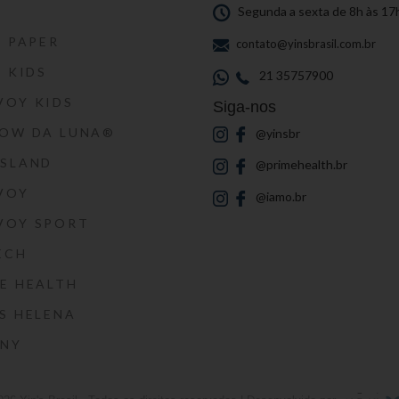
S
Segunda a sexta de 8h às 17
S PAPER
contato@yinsbrasil.com.br
S KIDS
21 35757900
VOY KIDS
Siga-nos
HOW DA LUNA®
@yinsbr
SSLAND
@primehealth.br
VOY
@iamo.br
VOY SPORT
ECH
E HEALTH
S HELENA
RNY