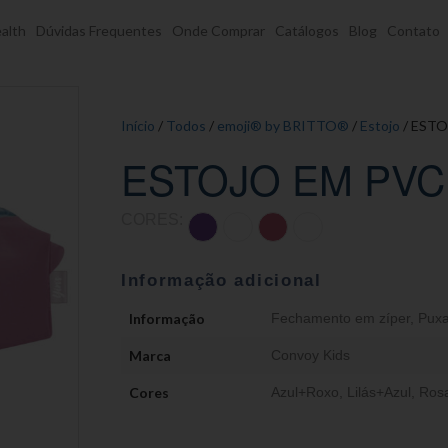
alth
Dúvidas Frequentes
Onde Comprar
Catálogos
Blog
Contato
Início
/
Todos
/
emoji® by BRITTO®
/
Estojo
/ ESTO
ESTOJO EM PVC
CORES:
Informação adicional
Informação
Fechamento em zíper
,
Puxa
Marca
Convoy Kids
Cores
Azul+Roxo
,
Lilás+Azul
,
Ros