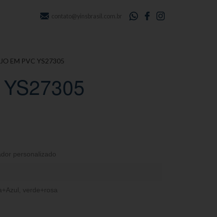
contato@yinsbrasil.com.br
JO EM PVC YS27305
 YS27305
dor personalizado
a+Azul
,
verde+rosa