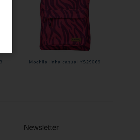
03
Mochila linha casual YS29069
Newsletter