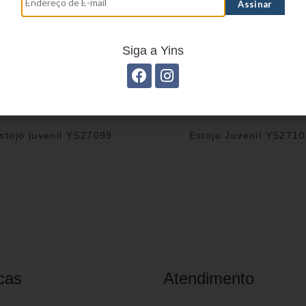
Siga a Yins
stojo juvenil YS27099
Estojo Juvenil YS271
cas
Atendimento