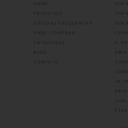
HOME
YIN’
PRODUTOS
YIN’
DÚVIDAS FREQUENTES
YIN’
ONDE COMPRAR
CON
CATÁLOGOS
O S
BLOG
SWI
CONTATO
CON
CON
IN-T
PRIM
CHRI
ETE