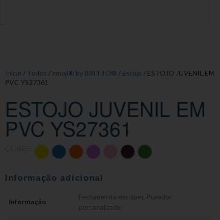
Início
/
Todos
/
emoji® by BRITTO®
/
Estojo
/ ESTOJO JUVENIL EM
PVC YS27361
ESTOJO JUVENIL EM
PVC YS27361
CORES:
Informação adicional
Fechamento em zíper
,
Puxador
Informação
personalizado