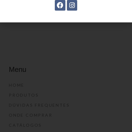
Estojo Juvenil YS41030
Estojo Juvenil YS27108
Menu
HOME
PRODUTOS
DÚVIDAS FREQUENTES
ONDE COMPRAR
CATÁLOGOS