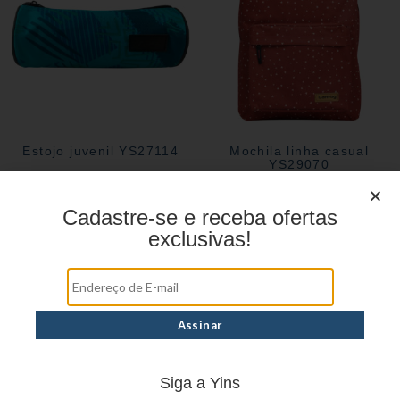
Estojo juvenil YS27114
Mochila linha casual
YS29070
Cadastre-se e receba ofertas
exclusivas!
Siga a Yins