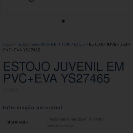
Início
/
Todos
/
emoji® by BRITTO®
/
Estojo
/ ESTOJO JUVENIL EM
PVC+EVA YS27465
ESTOJO JUVENIL EM
PVC+EVA YS27465
CORES:
Informação adicional
Fechamento em zíper
,
Puxador
Informação
personalizado