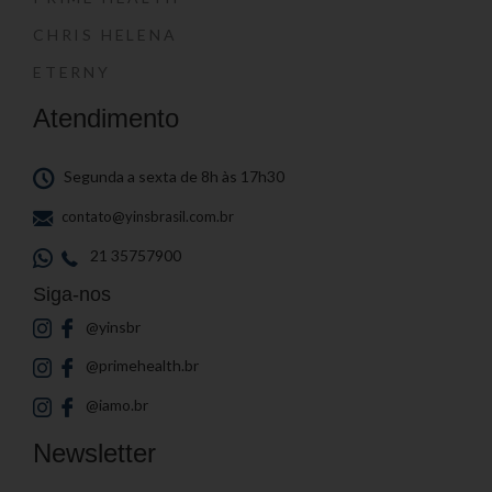
CHRIS HELENA
ETERNY
Atendimento
Segunda a sexta de 8h às 17h30
contato@yinsbrasil.com.br
21 35757900
Siga-nos
@yinsbr
@primehealth.br
@iamo.br
Newsletter